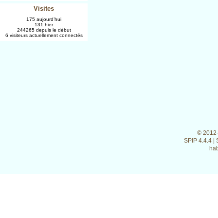
Visites
175 aujourd’hui
131 hier
244265 depuis le début
6 visiteurs actuellement connectés
© 2012
SPIP 4.4.4
|
hab