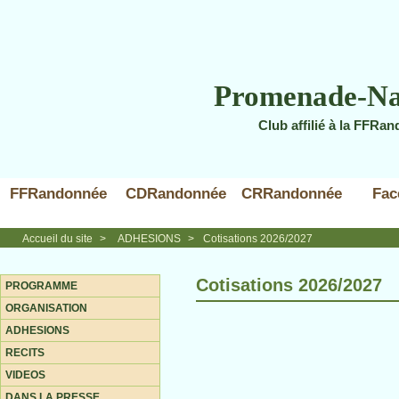
Promenade-Na
Club affilié à la FFRa
FFRandonnée
CDRandonnée
CRRandonnée
Fac
Accueil du site
>
ADHESIONS
>
Cotisations 2026/2027
Cotisations 2026/2027
PROGRAMME
ORGANISATION
ADHESIONS
RECITS
VIDEOS
DANS LA PRESSE