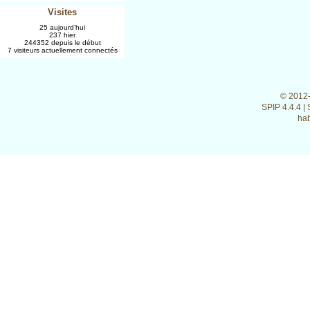
Visites
25 aujourd’hui
237 hier
244352 depuis le début
7 visiteurs actuellement connectés
© 2012
SPIP 4.4.4
|
hab