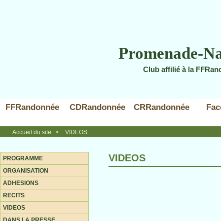
Promenade-Na
Club affilié à la FFRa
FFRandonnée
CDRandonnée
CRRandonnée
Fac
Accueil du site
>
VIDEOS
VIDEOS
PROGRAMME
ORGANISATION
ADHESIONS
RECITS
VIDEOS
DANS LA PRESSE